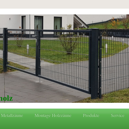
holz
 Metallzäune
Montage Holzzäune
Produkte
Service