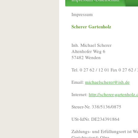
Impressum
Scherer Gartenholz
Inh. Michael Scherer
Altenhofer Weg 6
57482 Wenden
Tel. 0 27 62 / 12 01 Fax 0 27 62 /
Email:
michaelscherer@ish.de
Internet:
http://scherer-gartenholz.
Steuer-Nr. 338/5136/0875
USt-IdNr. DE234391864
Zahlungs- und Erfüllungsort ist 
Gerichtsstand: Olpe